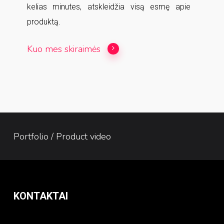
kelias minutes, atskleidžia visą esmę apie
produktą.
Kuo mes skiraimės
Portfolio / Product video
KONTAKTAI