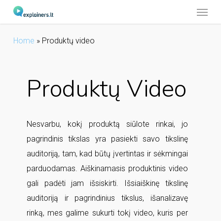
Menu
Skip
to
main
Home
»
Produktų video
content
Produktų Video
Nesvarbu, kokį produktą siūlote rinkai, jo
pagrindinis tikslas yra pasiekti savo tikslinę
auditoriją, tam, kad būtų įvertintas ir sėkmingai
parduodamas. Aiškinamasis produktinis video
gali padėti jam išsiskirti. Išsiaiškinę tikslinę
auditoriją ir pagrindinius tikslus, išanalizavę
rinką, mes galime sukurti tokį video, kuris per