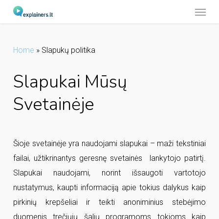
Menu
Skip
to
main
Home
»
Slapukų politika
content
Slapukai Mūsų
Svetainėje
Šioje svetainėje yra naudojami slapukai – maži tekstiniai
failai, užtikrinantys geresnę svetainės lankytojo patirtį.
Slapukai naudojami, norint išsaugoti vartotojo
nustatymus, kaupti informaciją apie tokius dalykus kaip
pirkinių krepšeliai ir teikti anoniminius stebėjimo
duomenis trečiųjų šalių programoms tokioms kaip