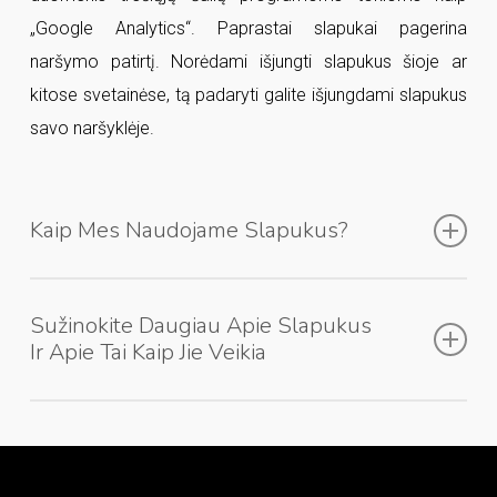
„Google Analytics“. Paprastai slapukai pagerina
naršymo patirtį. Norėdami išjungti slapukus šioje ar
kitose svetainėse, tą padaryti galite išjungdami slapukus
savo naršyklėje.
Kaip Mes Naudojame Slapukus?
Mes analizuojame Jūsų elgseną mūsų svetainėje ir
Sužinokite Daugiau Apie Slapukus
kuriuos puslapius Jūs peržiūrite daugiausiai. Mes
Ir Apie Tai Kaip Jie Veikia
naudojame slapukus, kad būtų užtikrinta, jog suteikiame
Jums geriausią naršymo patirtį. Mes naudojame
Daugiau apie slapukus:
„Google Analytics“ ir „Facebook Pixel“ įrankius.
https://www.aboutcookies.org/how-to-control-cookies/