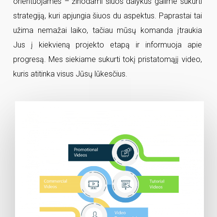
orientuojamės – žinodami šiuos dalykus galime sukurti
strategiją, kuri apjungia šiuos du aspektus. Paprastai tai
užima nemažai laiko, tačiau mūsų komanda įtraukia
Jus į kiekvieną projekto etapą ir informuoja apie
progresą. Mes siekiame sukurti tokį pristatomąjį video,
kuris atitinka visus Jūsų lūkesčius.