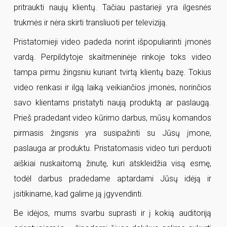
pritraukti naujų klientų. Tačiau pastarieji yra ilgesnės
trukmės ir nėra skirti transliuoti per televiziją.
Pristatomieji video padeda norint išpopuliarinti įmonės
vardą. Perpildytoje skaitmeninėje rinkoje toks video
tampa pirmu žingsniu kuriant tvirtą klientų bazę. Tokius
video renkasi ir ilgą laiką veikiančios įmonės, norinčios
savo klientams pristatyti naują produktą ar paslaugą.
Prieš pradedant video kūrimo darbus, mūsų komandos
pirmasis žingsnis yra susipažinti su Jūsų įmone,
paslauga ar produktu. Pristatomasis video turi perduoti
aiškiai nuskaitomą žinutę, kuri atskleidžia visą esmę,
todėl darbus pradedame aptardami Jūsų idėją ir
įsitikiname, kad galime ją įgyvendinti.
Be idėjos, mums svarbu suprasti ir į kokią auditoriją