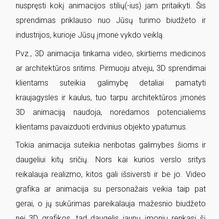
nuspręsti kokį animacijos stilių(-ius) jam pritaikyti. Šis
sprendimas priklauso nuo Jūsų turimo biudžeto ir
industrijos, kurioje Jūsų įmonė vykdo veiklą.
Pvz., 3D animacija tinkama video, skirtiems medicinos
ar architektūros sritims. Pirmuoju atveju, 3D sprendimai
klientams suteikia galimybę detaliai pamatyti
kraujagysles ir kaulus, tuo tarpu architektūros įmonės
3D animaciją naudoja, norėdamos potencialiems
klientams pavaizduoti erdvinius objekto ypatumus.
Tokia animacija suteikia neribotas galimybes šioms ir
daugeliui kitų sričių. Nors kai kurios verslo sritys
reikalauja realizmo, kitos gali išsiversti ir be jo. Video
grafika ar animacija su personažais veikia taip pat
gerai, o jų sukūrimas pareikalauja mažesnio biudžeto
nei 3D grafikos, tad daugelis jaunų įmonių renkasi šį